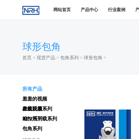
羞羞答答网址,羞羞视频APP污下载,羞羞的视频在线观看,羞羞
网站首页
产品中心
行业案例
球形包角
首页
>
现货产品
>
包角系列
>
球形包角
>
所有产品
羞羞的视频
在线观看系列
羞羞视频
APP污下载系列
箱扣系列
包角系列