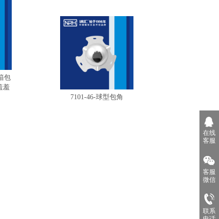
空箱包
羞羞
7101-46-球型包角
在线
客服
客服
微信
联系
电话